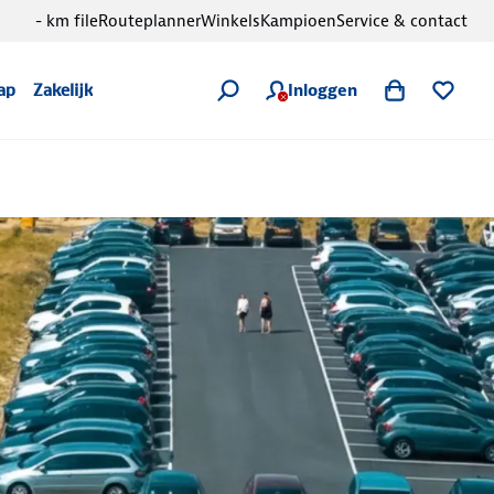
- km file
Routeplanner
Winkels
Kampioen
Service & contact
Inloggen
ap
Zakelijk