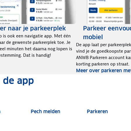
er naar je parkeerplek
Parkeer eenvoud
 is ook een navigatie app. Met één
mobiel
 naar de gewenste parkeerplek toe. Je
De app laat per parkeerplek
eel minuten het daarna nog lopen is
vind je de goedkoopste par
estemming. Dat is handig!
ANWB Parkeren account kan
korting parkeren op straat.
Meer over parkeren met
 de app
n
Pech melden
Parkeren